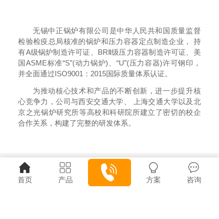
无锡中正锅炉有限公司是中华人民共和国质量监督
检验检疫总局核准的锅炉和压力容器定点制造企业， 持
有A级锅炉制造许可证、BRⅡ级压力容器制造许可证、美
国ASME标准“S”(动力锅炉)、“U”(压力容器)许可钢印，
并全面通过ISO9001：2015国际质量体系认证。
为推动核心技术和产品的不断创新，进一步提升核
心竞争力，公司与西安交通大学、 上海交通大学以及北
京之光锅炉研究所等高校和科研院所建立了密切的校企
合作关系，构建了完整的研发体系。
首页
产品
方案
咨询
联系我们
7x24小时服务热线
点击拨打
13506151202 13506151202