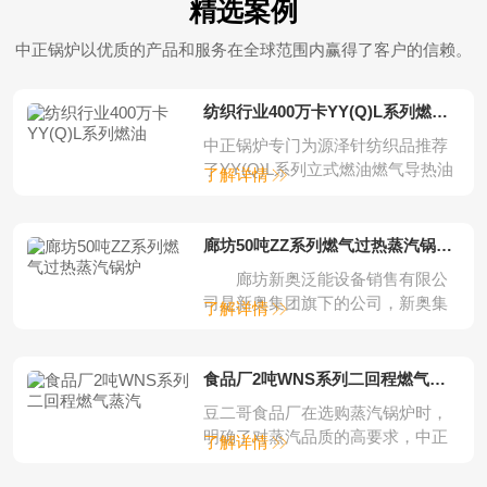
精选案例
中正锅炉以优质的产品和服务在全球范围内赢得了客户的信赖。
纺织行业400万卡YY(Q)L系列燃油燃气立
中正锅炉专门为源泽针纺织品推荐
了YY(Q)L系列立式燃油燃气导热油
了解详情
锅炉。中正...
廊坊50吨ZZ系列燃气过热蒸汽锅炉项目
廊坊新奥泛能设备销售有限公
司是新奥集团旗下的公司，新奥集
了解详情
团是一家集完...
食品厂2吨WNS系列二回程燃气蒸汽锅炉
豆二哥食品厂在选购蒸汽锅炉时，
明确了对蒸汽品质的高要求，中正
了解详情
锅炉根据客户的...