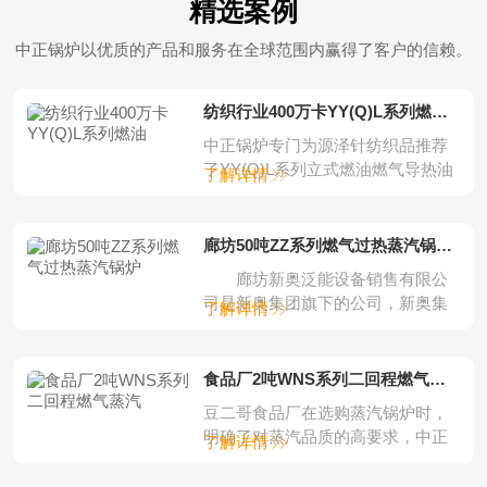
精选案例
中正锅炉以优质的产品和服务在全球范围内赢得了客户的信赖。
纺织行业400万卡YY(Q)L系列燃油燃气立
中正锅炉专门为源泽针纺织品推荐
了YY(Q)L系列立式燃油燃气导热油
了解详情
锅炉。中正...
廊坊50吨ZZ系列燃气过热蒸汽锅炉项目
廊坊新奥泛能设备销售有限公
司是新奥集团旗下的公司，新奥集
了解详情
团是一家集完...
食品厂2吨WNS系列二回程燃气蒸汽锅炉
豆二哥食品厂在选购蒸汽锅炉时，
明确了对蒸汽品质的高要求，中正
了解详情
锅炉根据客户的...