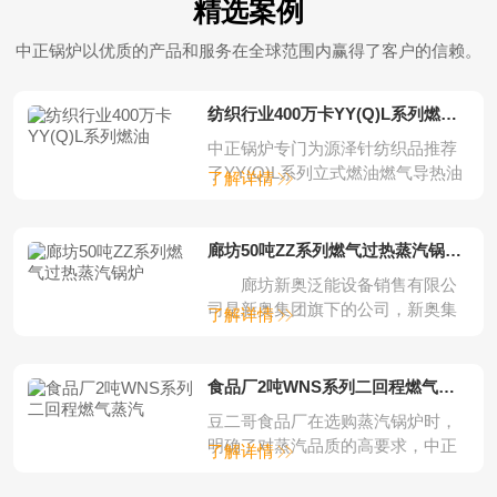
精选案例
中正锅炉以优质的产品和服务在全球范围内赢得了客户的信赖。
纺织行业400万卡YY(Q)L系列燃油燃气立
中正锅炉专门为源泽针纺织品推荐
了YY(Q)L系列立式燃油燃气导热油
了解详情
锅炉。中正...
廊坊50吨ZZ系列燃气过热蒸汽锅炉项目
廊坊新奥泛能设备销售有限公
司是新奥集团旗下的公司，新奥集
了解详情
团是一家集完...
食品厂2吨WNS系列二回程燃气蒸汽锅炉
豆二哥食品厂在选购蒸汽锅炉时，
明确了对蒸汽品质的高要求，中正
了解详情
锅炉根据客户的...