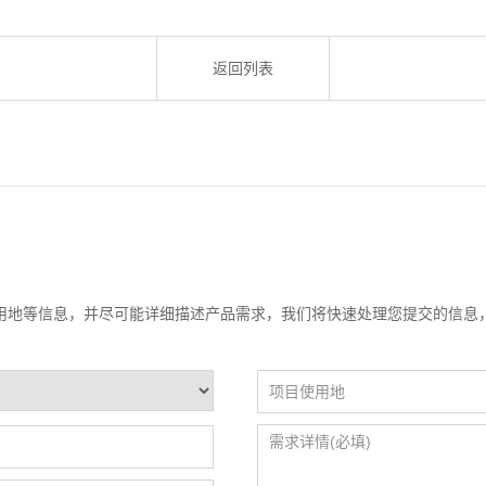
返回列表
用地等信息，并尽可能详细描述产品需求，我们将快速处理您提交的信息