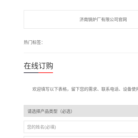
济南锅炉厂有限公司官网
热门标签：
在线订购
欢迎填写以下表格，留下您的需求、联系电话、设备使