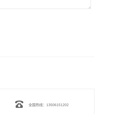
全国热线：13506151202