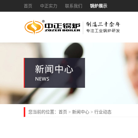
首页
中正实力
联系我们
锅炉展示
首页
新闻中心
行业动态
您当前的位置：
>
>