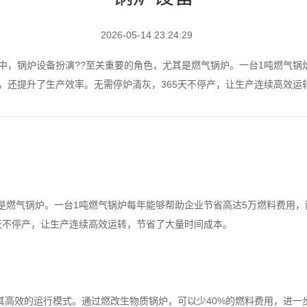
2026-05-14 23:24:29
中，锅炉设备扮演??至关重要的角色，尤其是燃气锅炉。一台1吨燃气锅
，还提升了生产效率。无需停炉清灰，365天不停产，让生产连续高效运转
是燃气锅炉。一台1吨燃气锅炉每年能够帮助企业节省高达5万燃料费用，
天不停产，让生产连续高效运转，节省了大量时间成本。
其高效的运行模式。通过燃改生物质锅炉，可以少40%的燃料费用，进一