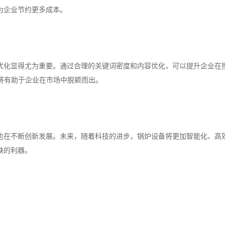
为企业节约更多成本。
优化显得尤为重要。通过合理的关键词密度和内容优化，可以提升企业在
将有助于企业在市场中脱颖而出。
也在不断创新发展。未来，随着科技的进步，锅炉设备将更加智能化、高
缺的利器。