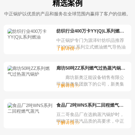
精选案例
中正锅炉以优质的产品和服务在全球范围内赢得了客户的信赖。
纺织行业400万卡YY(Q)L系列燃油燃气立
中正锅炉专门为源泽针纺织品推荐
了YY(Q)L系列立式燃油燃气导热油
了解详情
锅炉。中正...
廊坊50吨ZZ系列燃气过热蒸汽锅炉项目
廊坊新奥泛能设备销售有限公
司是新奥集团旗下的公司，新奥集
了解详情
团是一家集完...
食品厂2吨WNS系列二回程燃气蒸汽锅炉
豆二哥食品厂在选购蒸汽锅炉时，
明确了对蒸汽品质的高要求，中正
了解详情
锅炉根据客户的...