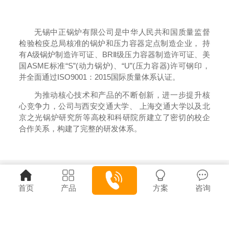
无锡中正锅炉有限公司是中华人民共和国质量监督
检验检疫总局核准的锅炉和压力容器定点制造企业， 持
有A级锅炉制造许可证、BRⅡ级压力容器制造许可证、美
国ASME标准“S”(动力锅炉)、“U”(压力容器)许可钢印，
并全面通过ISO9001：2015国际质量体系认证。
为推动核心技术和产品的不断创新，进一步提升核
心竞争力，公司与西安交通大学、 上海交通大学以及北
京之光锅炉研究所等高校和科研院所建立了密切的校企
合作关系，构建了完整的研发体系。
首页
产品
方案
咨询
联系我们
7x24小时服务热线
点击拨打
13506151202 13506151202