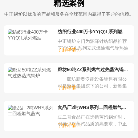
精选案例
中正锅炉以优质的产品和服务在全球范围内赢得了客户的信赖。
纺织行业400万卡YY(Q)L系列燃油燃气立
中正锅炉专门为源泽针纺织品推荐
了YY(Q)L系列立式燃油燃气导热油
了解详情
锅炉。中正...
廊坊50吨ZZ系列燃气过热蒸汽锅炉项目
廊坊新奥泛能设备销售有限公
司是新奥集团旗下的公司，新奥集
了解详情
团是一家集完...
食品厂2吨WNS系列二回程燃气蒸汽锅炉
豆二哥食品厂在选购蒸汽锅炉时，
明确了对蒸汽品质的高要求，中正
了解详情
锅炉根据客户的...